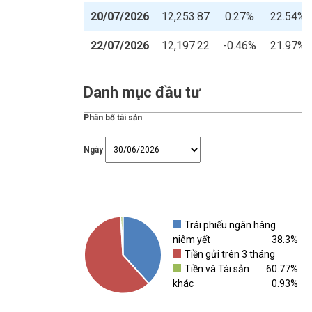
20/07/2026
12,253.87
0.27%
22.54%
22/07/2026
12,197.22
-0.46%
21.97%
Danh mục đầu tư
Phân bổ tài sản
Ngày
Trái phiếu ngân hàng
niêm yết
38.3%
Tiền gửi trên 3 tháng
Tiền và Tài sản
60.77%
khác
0.93%