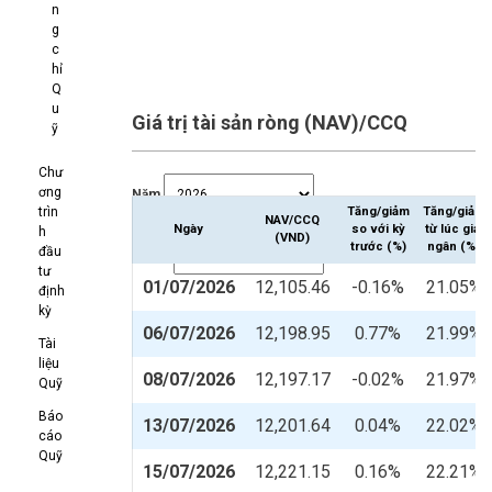
n
g
c
hỉ
Q
u
Giá trị tài sản ròng (NAV)/CCQ
ỹ
Chư
ơng
Năm
Tăng/giảm
Tăng/giảm
trìn
NAV/CCQ
Ngày
so với kỳ
từ lúc giải
h
(VND)
trước (%)
ngân (%)
đầu
Tháng
tư
01/07/2026
12,105.46
-0.16%
21.05%
định
kỳ
06/07/2026
12,198.95
0.77%
21.99%
Tài
liệu
08/07/2026
12,197.17
-0.02%
21.97%
Quỹ
Báo
13/07/2026
12,201.64
0.04%
22.02%
cáo
Quỹ
15/07/2026
12,221.15
0.16%
22.21%