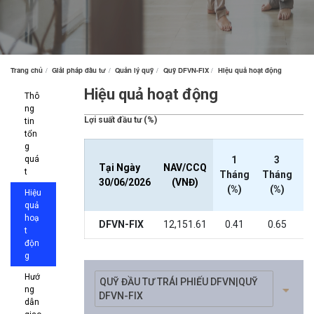
Trang chủ
Giải pháp đầu tư
Quản lý quỹ
Quỹ DFVN-FIX
Hiệu quả hoạt động
Hiệu quả hoạt động
Thô
ng
Lợi suất đầu tư (%)
tin
tổn
g
quá
1
3
Tại Ngày
NAV/CCQ
t
Tháng
Tháng
T
30/06/2026
(VNĐ)
(%)
(%)
Hiệu
quả
hoạ
DFVN-FIX
12,151.61
0.41
0.65
t
độn
g
Hướ
ng
dẫn