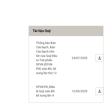
Tài liệu Quỹ
Thông báo Bản
Cáo bạch, Bản
Cáo bạch tóm
tắt của Quỹ Đầu
24/07/2025
tư Trái phiếu
DFVN (DFVN-
FIX) sửa đổi, bổ
sung lần thứ 12
DFVN-FIX_Điều
lệ Quỹ sửa đổi
12/05/2025
bổ sung lần 4