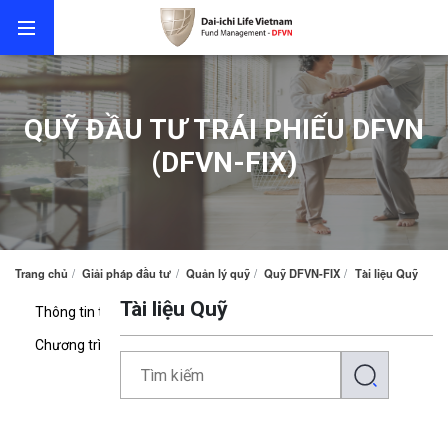
QUỸ ĐẦU TƯ TRÁI PHIẾU DFVN
(DFVN-FIX)
Trang chủ
Giải pháp đầu tư
Quản lý quỹ
Quỹ DFVN-FIX
Tài liệu Quỹ
Tài liệu Quỹ
Thông tin tổng quát
Hiệu quả hoạt động
Hướng dẫn gia
Chương trình SIP
Tài liệu Quỹ
Báo cáo Quỹ