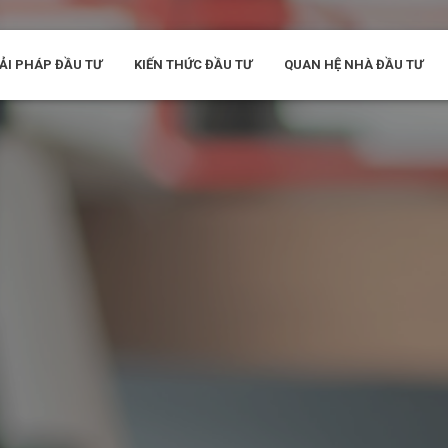
ẢI PHÁP ĐẦU TƯ
KIẾN THỨC ĐẦU TƯ
QUAN HỆ NHÀ ĐẦU TƯ