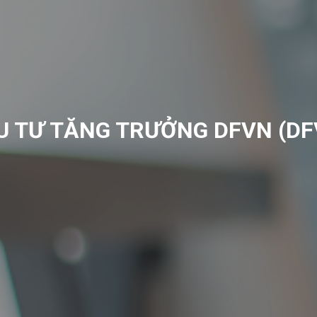
U TƯ TĂNG TRƯỞNG DFVN (DF