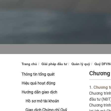
Trang chủ
Giải pháp đầu tư
Quản lý quỹ
Quỹ DFVN
Chương 
Thông tin tổng quát
Hiệu quả hoạt động
1. Chương tr
Hướng dẫn giao dịch
Chương trình
đầu tư (NĐT)
Hồ sơ mở tài khoản
Chương trình
Giao dịch Chứng chỉ Quỹ