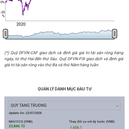
0%
-20
%
2020
(*) Quỹ DFVN-CAF giao dịch và định giá giá trị tài sản ròng hàng
ngày, từ thứ Hai đến thứ Sáu. Quỹ DFVN-FIX giao dịch và định giá
giá trị tài sản ròng vào thứ Ba và thứ Năm hàng tuần.
QUẢN LÝ DANH MỤC ĐẦU TƯ
Update On: 22/07/2026
NAV/CCQ (VNĐ)
Thay đổi so với kỳ trước (VNĐ)
23,846.72
-1,606.1