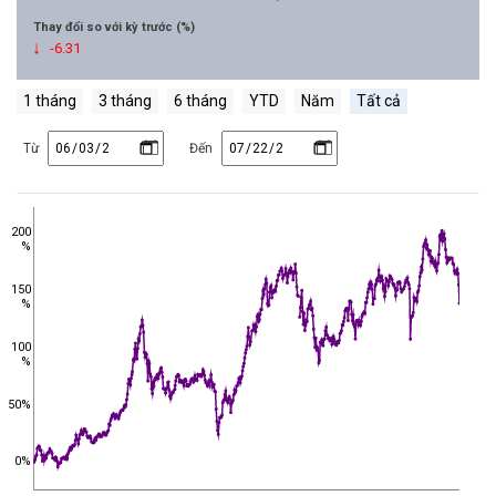
Thay đổi so với kỳ trước (%)
-6.31
1 tháng
3 tháng
6 tháng
YTD
Năm
Tất cả
Từ
Đến
200
%
150
%
100
%
50%
0%